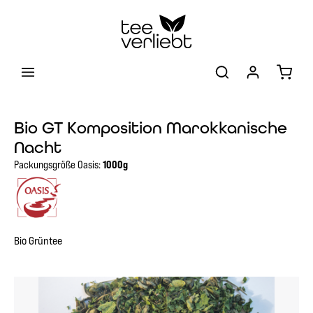
Zum Hauptinhalt springen
Warenk
Bio GT Komposition Marokkanische
Nacht
Packungsgröße Oasis:
1000g
Bio Grüntee
Bildergalerie überspringen