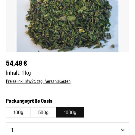
Regulärer Preis:
54,48 €
Inhalt:
1 kg
Preise inkl. MwSt. zzgl. Versandkosten
auswählen
Packungsgröße Oasis
100g
500g
1000g
Produkt Anzahl: Gib den gewünschten Wert ein oder benutze 