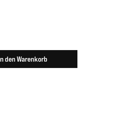
en Wert ein oder benutze die Schaltflächen um d
In den Warenkorb