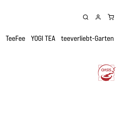
Warenkor
TeeFee
YOGI TEA
teeverliebt-Garten