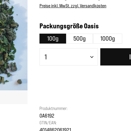
Preise inkl. MwSt. zzgl. Versandkosten
auswählen
Packungsgröße Oasis
100g
500g
1000g
Produkt Anzahl: Gib den gewünscht
Produktnummer:
OA6192
GTIN/EAN:
4014862061921