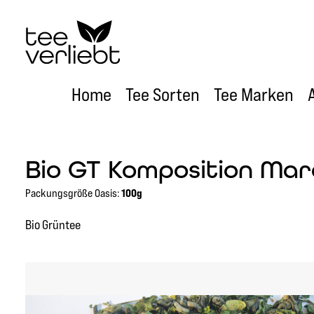
um Hauptinhalt springen
Zur Hauptnavigation springen
Home
Tee Sorten
Tee Marken
Bio GT Komposition Ma
Packungsgröße Oasis:
100g
Bio Grüntee
Bildergalerie überspringen