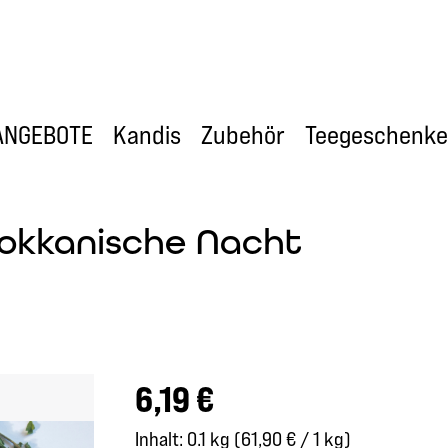
ANGEBOTE
Kandis
Zubehör
Teegeschenke
rokkanische Nacht
Regulärer Preis:
6,19 €
Inhalt:
0.1 kg
(61,90 € / 1 kg)