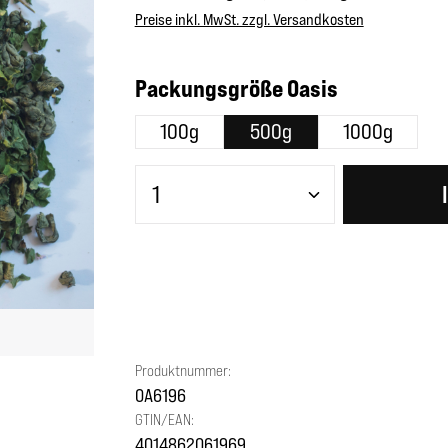
Preise inkl. MwSt. zzgl. Versandkosten
auswählen
Packungsgröße Oasis
100g
500g
1000g
Produkt Anzahl: Gib den gewünscht
Produktnummer:
OA6196
GTIN/EAN:
4014862061969