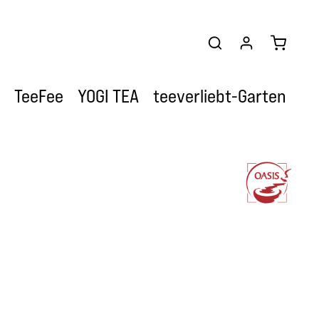
Warenkor
TeeFee
YOGI TEA
teeverliebt-Garten