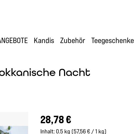
ANGEBOTE
Kandis
Zubehör
Teegeschenke
rokkanische Nacht
Regulärer Preis:
28,78 €
Inhalt:
0.5 kg
(57,56 € / 1 kg)