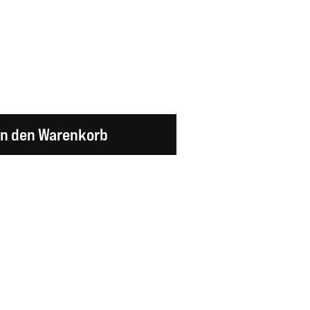
en Wert ein oder benutze die Schaltflächen um d
In den Warenkorb