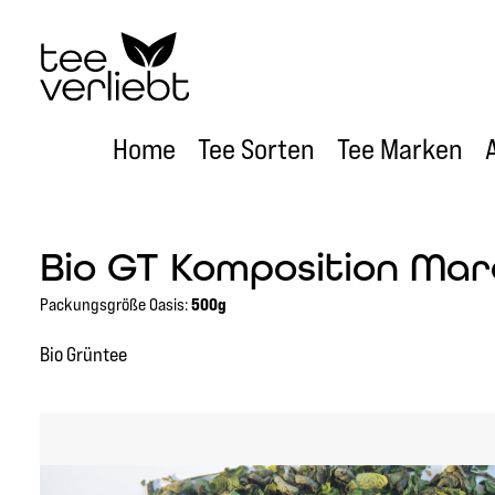
um Hauptinhalt springen
Zur Hauptnavigation springen
Home
Tee Sorten
Tee Marken
Bio GT Komposition Ma
Packungsgröße Oasis:
500g
Bio Grüntee
Bildergalerie überspringen