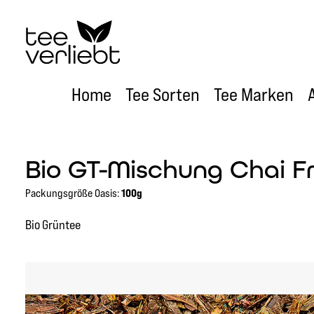
um Hauptinhalt springen
Zur Hauptnavigation springen
Home
Tee Sorten
Tee Marken
Bio GT-Mischung Chai Fr
Packungsgröße Oasis:
100g
Bio Grüntee
Bildergalerie überspringen