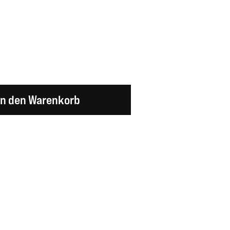
en Wert ein oder benutze die Schaltflächen um d
In den Warenkorb