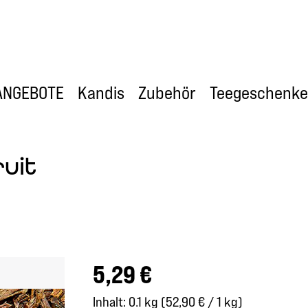
ANGEBOTE
Kandis
Zubehör
Teegeschenke
uit
Regulärer Preis:
5,29 €
Inhalt:
0.1 kg
(52,90 € / 1 kg)