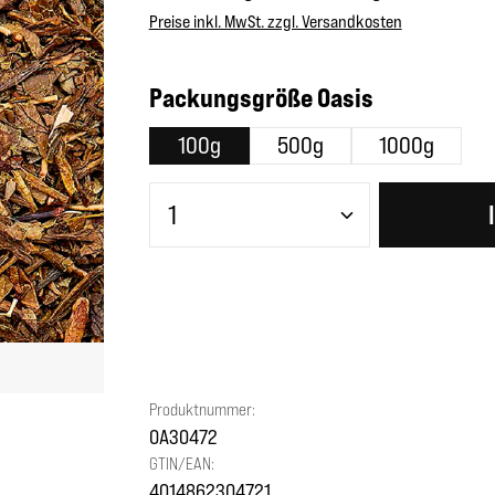
Preise inkl. MwSt. zzgl. Versandkosten
auswählen
Packungsgröße Oasis
100g
500g
1000g
Produkt Anzahl: Gib den gewünscht
Produktnummer:
OA30472
GTIN/EAN:
4014862304721