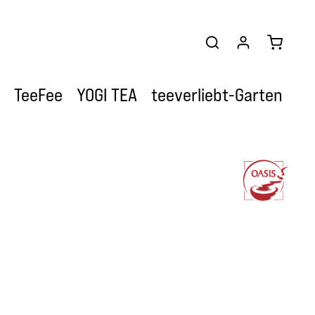
Warenkor
TeeFee
YOGI TEA
teeverliebt-Garten