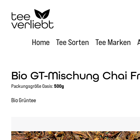
um Hauptinhalt springen
Zur Hauptnavigation springen
Home
Tee Sorten
Tee Marken
Bio GT-Mischung Chai Fr
Packungsgröße Oasis:
500g
Bio Grüntee
Bildergalerie überspringen