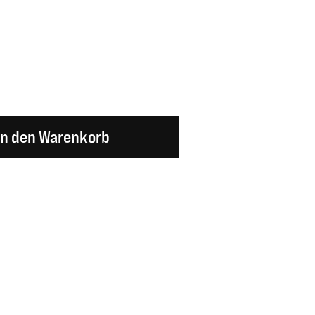
en Wert ein oder benutze die Schaltflächen um d
In den Warenkorb