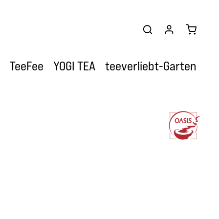
Warenkor
TeeFee
YOGI TEA
teeverliebt-Garten