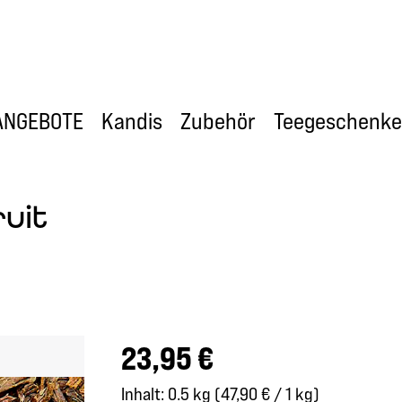
ANGEBOTE
Kandis
Zubehör
Teegeschenke
uit
Regulärer Preis:
23,95 €
Inhalt:
0.5 kg
(47,90 € / 1 kg)