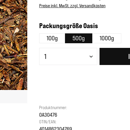
Preise inkl. MwSt. zzgl. Versandkosten
auswählen
Packungsgröße Oasis
100g
500g
1000g
Produkt Anzahl: Gib den gewünscht
Produktnummer:
OA30476
GTIN/EAN:
4014862304769