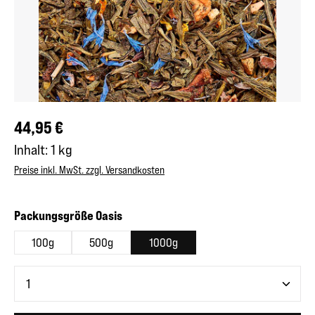
Regulärer Preis:
44,95 €
Inhalt:
1 kg
Preise inkl. MwSt. zzgl. Versandkosten
auswählen
Packungsgröße Oasis
100g
500g
1000g
Produkt Anzahl: Gib den gewünschten Wert ein oder benutze 