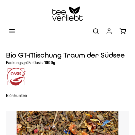
Zum Hauptinhalt springen
Warenk
Bio GT-Mischung Traum der Südsee
Packungsgröße Oasis:
1000g
Bio Grüntee
Bildergalerie überspringen