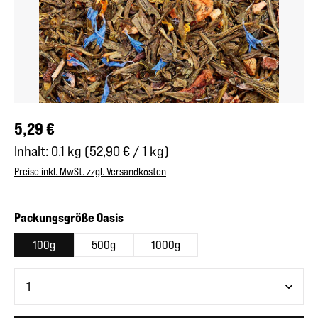
Regulärer Preis:
5,29 €
Inhalt:
0.1 kg
(52,90 € / 1 kg)
Preise inkl. MwSt. zzgl. Versandkosten
auswählen
Packungsgröße Oasis
100g
500g
1000g
Produkt Anzahl: Gib den gewünschten Wert ein oder benutze 