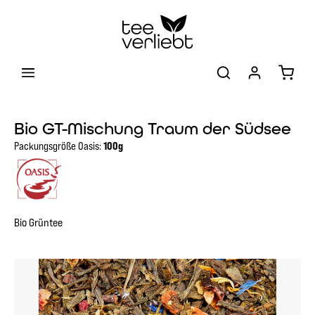
Zum Hauptinhalt springen
Warenk
Bio GT-Mischung Traum der Südsee
Packungsgröße Oasis:
100g
Bio Grüntee
Bildergalerie überspringen