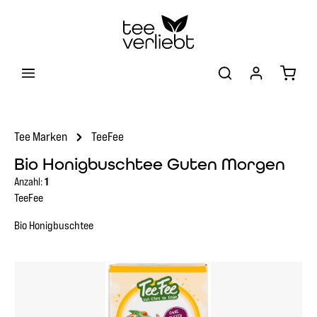
Zum Hauptinhalt springen
Warenk
Tee Marken
TeeFee
Bio Honigbuschtee Guten Morgen
Anzahl:
1
TeeFee
Bio Honigbuschtee
Bildergalerie überspringen