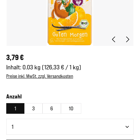
Regulärer Preis:
3,79 €
Inhalt:
0.03 kg
(126,33 € / 1 kg)
Preise inkl. MwSt. zzgl. Versandkosten
auswählen
Anzahl
1
3
6
10
Produkt Anzahl: Gib den gewünschten Wert ein oder benutze 