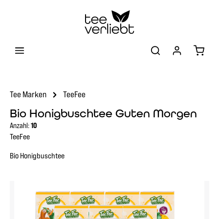
Zum Hauptinhalt springen
Warenk
Tee Marken
TeeFee
Bio Honigbuschtee Guten Morgen
Anzahl:
10
TeeFee
Bio Honigbuschtee
Bildergalerie überspringen