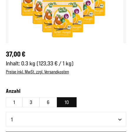
Regulärer Preis:
37,00 €
Inhalt:
0.3 kg
(123,33 € / 1 kg)
Preise inkl. MwSt. zzgl. Versandkosten
auswählen
Anzahl
1
3
6
10
Produkt Anzahl: Gib den gewünschten Wert ein oder benutze 