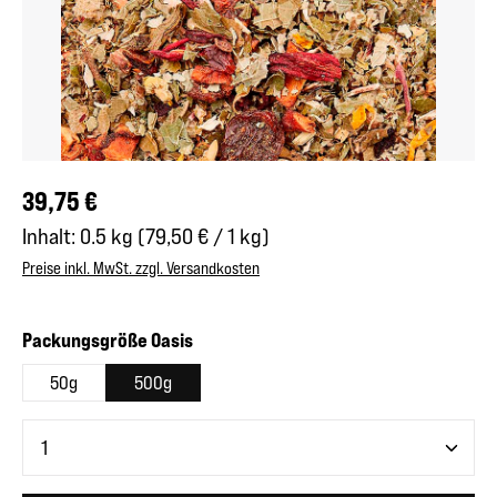
Regulärer Preis:
39,75 €
Inhalt:
0.5 kg
(79,50 € / 1 kg)
Preise inkl. MwSt. zzgl. Versandkosten
auswählen
Packungsgröße Oasis
50g
500g
Produkt Anzahl: Gib den gewünschten Wert ein oder benutze 