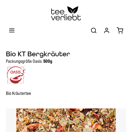
Zum Hauptinhalt springen
Warenk
Bio KT Bergkräuter
Packungsgröße Oasis:
500g
Bio Kräutertee
Bildergalerie überspringen