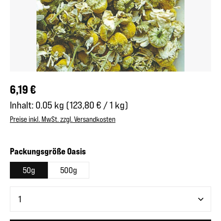
Regulärer Preis:
6,19 €
Inhalt:
0.05 kg
(123,80 € / 1 kg)
Preise inkl. MwSt. zzgl. Versandkosten
auswählen
Packungsgröße Oasis
50g
500g
Produkt Anzahl: Gib den gewünschten Wert ein oder benutze 