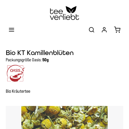
Zum Hauptinhalt springen
Warenk
Bio KT Kamillenblüten
Packungsgröße Oasis:
50g
Bio Kräutertee
Bildergalerie überspringen