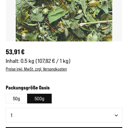
Regulärer Preis:
53,91 €
Inhalt:
0.5 kg
(107,82 € / 1 kg)
Preise inkl. MwSt. zzgl. Versandkosten
auswählen
Packungsgröße Oasis
50g
500g
Produkt Anzahl: Gib den gewünschten Wert ein oder benutze 