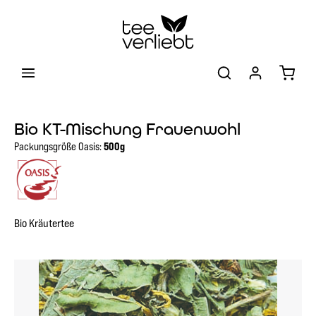
Zum Hauptinhalt springen
Warenk
Bio KT-Mischung Frauenwohl
Packungsgröße Oasis:
500g
Bio Kräutertee
Bildergalerie überspringen