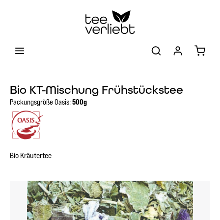
Zum Hauptinhalt springen
Warenk
Bio KT-Mischung Frühstückstee
Packungsgröße Oasis:
500g
Bio Kräutertee
Bildergalerie überspringen