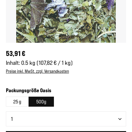
Regulärer Preis:
53,91 €
Inhalt:
0.5 kg
(107,82 € / 1 kg)
Preise inkl. MwSt. zzgl. Versandkosten
auswählen
Packungsgröße Oasis
25 g
500g
Produkt Anzahl: Gib den gewünschten Wert ein oder benutze 