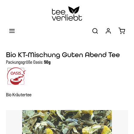
Zum Hauptinhalt springen
Warenk
Bio KT-Mischung Guten Abend Tee
Packungsgröße Oasis:
50g
Bio Kräutertee
Bildergalerie überspringen