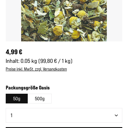
Regulärer Preis:
4,99 €
Inhalt:
0.05 kg
(99,80 € / 1 kg)
Preise inkl. MwSt. zzgl. Versandkosten
auswählen
Packungsgröße Oasis
50g
500g
Produkt Anzahl: Gib den gewünschten Wert ein oder benutze 