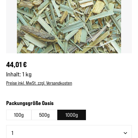
Regulärer Preis:
44,01 €
Inhalt:
1 kg
Preise inkl. MwSt. zzgl. Versandkosten
auswählen
Packungsgröße Oasis
100g
500g
1000g
Produkt Anzahl: Gib den gewünschten Wert ein oder benutze 