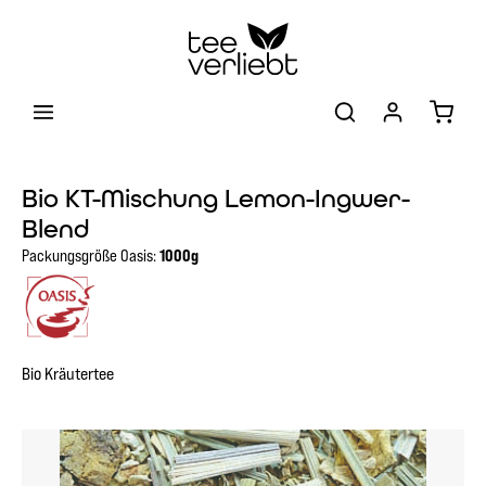
Zum Hauptinhalt springen
Warenk
Bio KT-Mischung Lemon-Ingwer-
Blend
Packungsgröße Oasis:
1000g
Bio Kräutertee
Bildergalerie überspringen