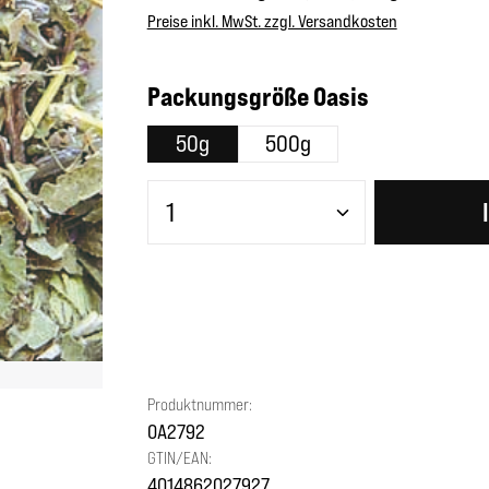
Preise inkl. MwSt. zzgl. Versandkosten
auswählen
Packungsgröße Oasis
50g
500g
Produkt Anzahl: Gib den gewünscht
Produktnummer:
OA2792
GTIN/EAN:
4014862027927