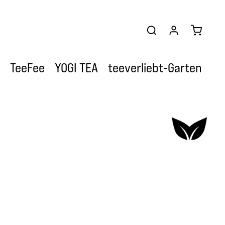
Warenkor
TeeFee
YOGI TEA
teeverliebt-Garten