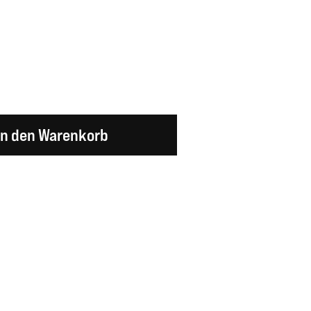
en Wert ein oder benutze die Schaltflächen um d
In den Warenkorb