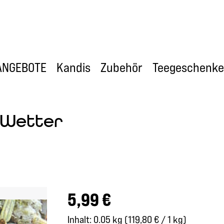
ANGEBOTE
Kandis
Zubehör
Teegeschenke
 Wetter
Regulärer Preis:
5,99 €
Inhalt:
0.05 kg
(119,80 € / 1 kg)