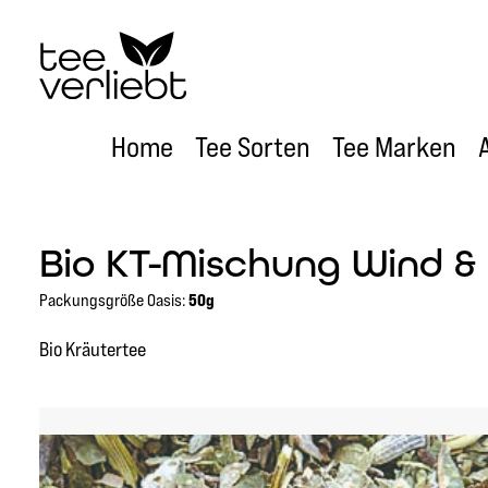
um Hauptinhalt springen
Zur Hauptnavigation springen
Home
Tee Sorten
Tee Marken
Bio KT-Mischung Wind &
Packungsgröße Oasis:
50g
Bio Kräutertee
Bildergalerie überspringen