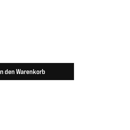
en Wert ein oder benutze die Schaltflächen um d
In den Warenkorb