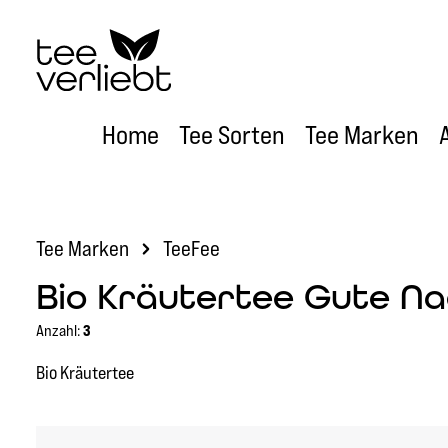
um Hauptinhalt springen
Zur Hauptnavigation springen
Home
Tee Sorten
Tee Marken
Tee Marken
TeeFee
Bio Kräutertee Gute N
Anzahl:
3
Bio Kräutertee
Bildergalerie überspringen