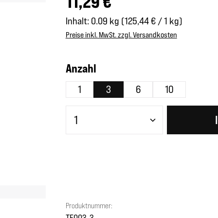
11,29 €
Inhalt:
0.09 kg
(125,44 € / 1 kg)
Preise inkl. MwSt. zzgl. Versandkosten
auswählen
Anzahl
1
3
6
10
Produkt Anzahl: Gib den gewünscht
Produktnummer:
TF003-3