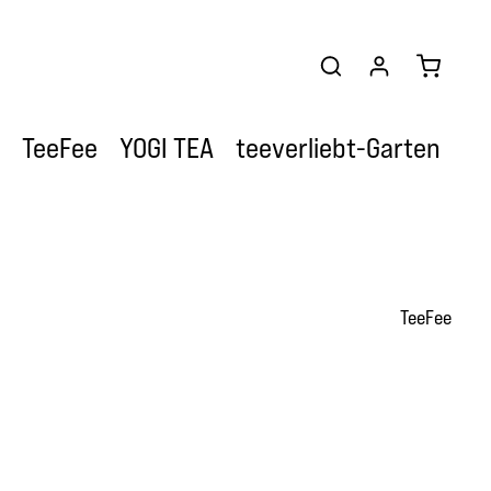
Warenkor
TeeFee
YOGI TEA
teeverliebt-Garten
TeeFee