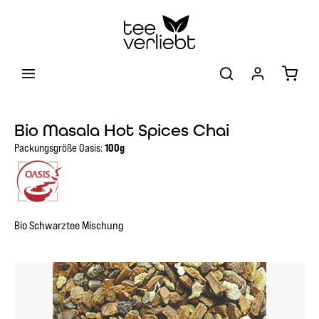
Zum Hauptinhalt springen
Warenk
Bio Masala Hot Spices Chai
Packungsgröße Oasis:
100g
Bio Schwarztee Mischung
Bildergalerie überspringen