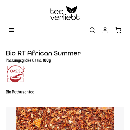
Zum Hauptinhalt springen
Warenk
Bio RT African Summer
Packungsgröße Oasis:
100g
Bio Rotbuschtee
Bildergalerie überspringen