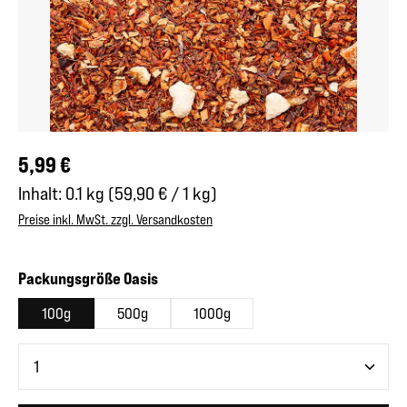
Regulärer Preis:
5,99 €
Inhalt:
0.1 kg
(59,90 € / 1 kg)
Preise inkl. MwSt. zzgl. Versandkosten
auswählen
Packungsgröße Oasis
100g
500g
1000g
Produkt Anzahl: Gib den gewünschten Wert ein oder benutze 