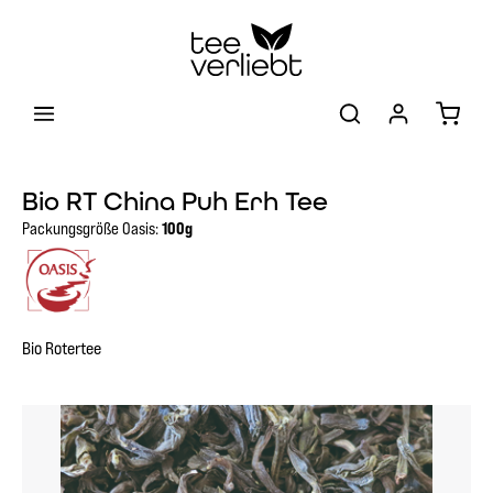
Zum Hauptinhalt springen
Warenk
Bio RT China Puh Erh Tee
Packungsgröße Oasis:
100g
Bio Rotertee
Bildergalerie überspringen