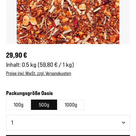
Regulärer Preis:
29,90 €
Inhalt:
0.5 kg
(59,80 € / 1 kg)
Preise inkl. MwSt. zzgl. Versandkosten
auswählen
Packungsgröße Oasis
100g
500g
1000g
Produkt Anzahl: Gib den gewünschten Wert ein oder benutze 