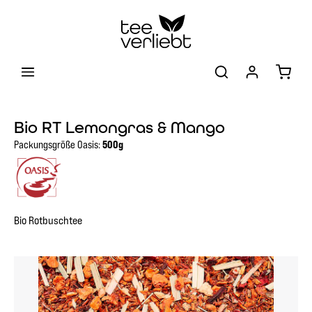
Zum Hauptinhalt springen
Warenk
Bio RT Lemongras & Mango
Packungsgröße Oasis:
500g
Bio Rotbuschtee
Bildergalerie überspringen