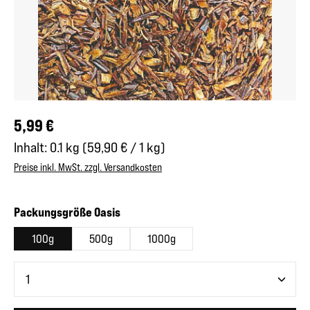
Regulärer Preis:
5,99 €
Inhalt:
0.1 kg
(59,90 € / 1 kg)
Preise inkl. MwSt. zzgl. Versandkosten
auswählen
Packungsgröße Oasis
100g
500g
1000g
Produkt Anzahl: Gib den gewünschten Wert ein oder benutze 