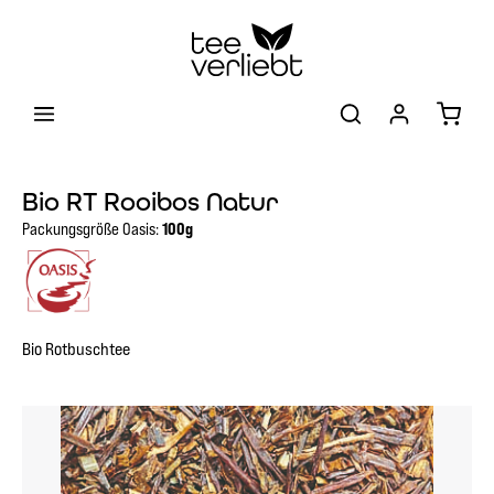
Zum Hauptinhalt springen
Warenk
Bio RT Rooibos Natur
Packungsgröße Oasis:
100g
Bio Rotbuschtee
Bildergalerie überspringen