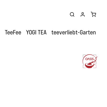
Warenkor
TeeFee
YOGI TEA
teeverliebt-Garten