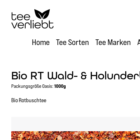
um Hauptinhalt springen
Zur Hauptnavigation springen
Home
Tee Sorten
Tee Marken
Bio RT Wald- & Holunde
Packungsgröße Oasis:
1000g
Bio Rotbuschtee
Bildergalerie überspringen