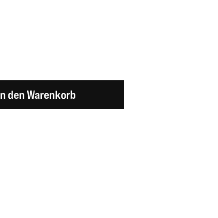
en Wert ein oder benutze die Schaltflächen um d
In den Warenkorb