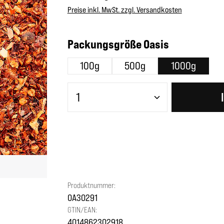
Preise inkl. MwSt. zzgl. Versandkosten
auswählen
Packungsgröße Oasis
100g
500g
1000g
Produkt Anzahl: Gib den gewünscht
Produktnummer:
OA30291
GTIN/EAN:
4014862302918