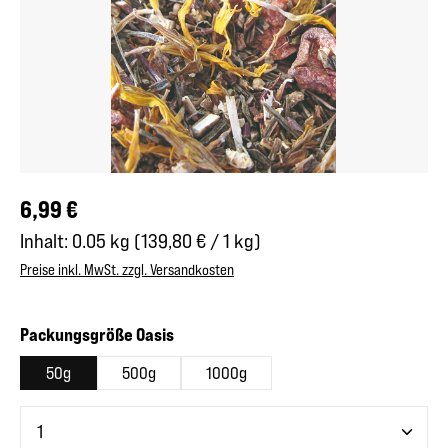
Regulärer Preis:
6,99 €
Inhalt:
0.05 kg
(139,80 € / 1 kg)
Preise inkl. MwSt. zzgl. Versandkosten
auswählen
Packungsgröße Oasis
50g
500g
1000g
Produkt Anzahl: Gib den gewünschten Wert ein oder benutze 