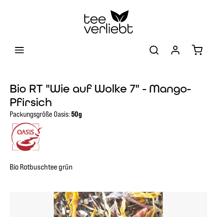
Zum Hauptinhalt springen
Warenk
Bio RT "Wie auf Wolke 7" - Mango-
Pfirsich
Packungsgröße Oasis:
50g
Bio Rotbuschtee grün
Bildergalerie überspringen