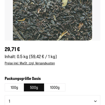
Regulärer Preis:
29,71 €
Inhalt:
0.5 kg
(59,42 € / 1 kg)
Preise inkl. MwSt. zzgl. Versandkosten
auswählen
Packungsgröße Oasis
100g
500g
1000g
Produkt Anzahl: Gib den gewünschten Wert ein oder benutze 