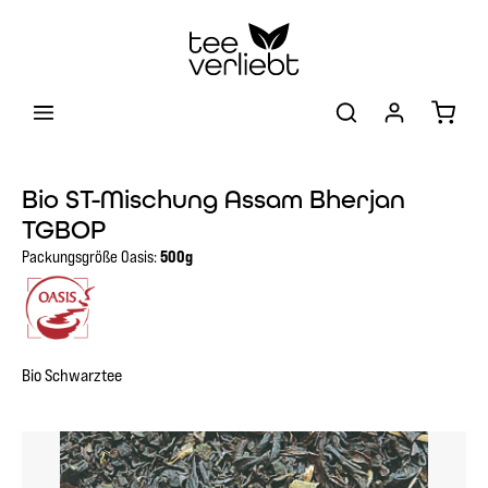
Zum Hauptinhalt springen
Warenk
Bio ST-Mischung Assam Bherjan
TGBOP
Packungsgröße Oasis:
500g
Bio Schwarztee
Bildergalerie überspringen