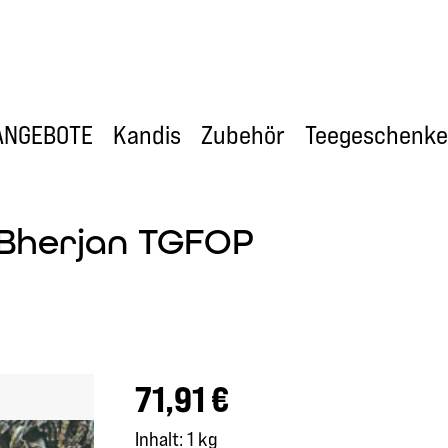
ANGEBOTE
Kandis
Zubehör
Teegeschenke
 Bherjan TGFOP
Regulärer Preis:
71,91 €
Inhalt:
1 kg