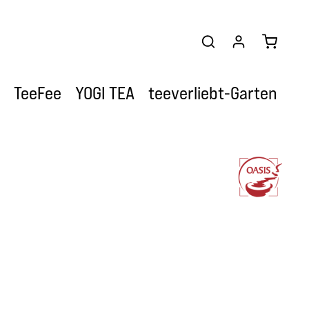
Warenkor
TeeFee
YOGI TEA
teeverliebt-Garten