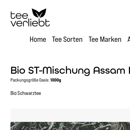
um Hauptinhalt springen
Zur Hauptnavigation springen
Home
Tee Sorten
Tee Marken
Bio ST-Mischung Assam
Packungsgröße Oasis:
1000g
Bio Schwarztee
Bildergalerie überspringen