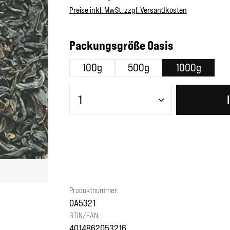
Preise inkl. MwSt. zzgl. Versandkosten
auswählen
Packungsgröße Oasis
100g
500g
1000g
Produkt Anzahl: Gib den gewünscht
Produktnummer:
OA5321
GTIN/EAN:
4014862053216