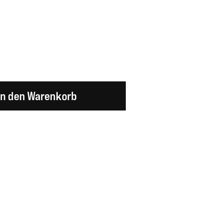
en Wert ein oder benutze die Schaltflächen um d
In den Warenkorb