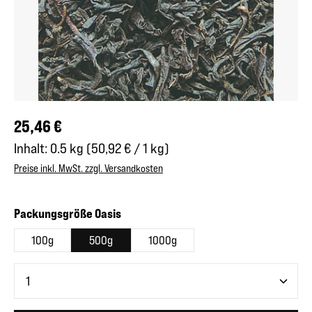
Regulärer Preis:
25,46 €
Inhalt:
0.5 kg
(50,92 € / 1 kg)
Preise inkl. MwSt. zzgl. Versandkosten
auswählen
Packungsgröße Oasis
100g
500g
1000g
Produkt Anzahl: Gib den gewünschten Wert ein oder benutze 