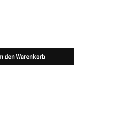
en Wert ein oder benutze die Schaltflächen um d
In den Warenkorb