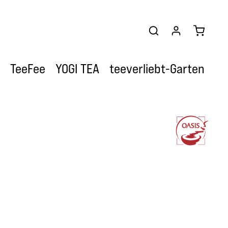
Warenkor
TeeFee
YOGI TEA
teeverliebt-Garten