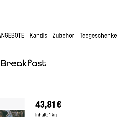
ANGEBOTE
Kandis
Zubehör
Teegeschenke
 Breakfast
Regulärer Preis:
43,81 €
Inhalt:
1 kg