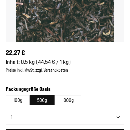
Regulärer Preis:
22,27 €
Inhalt:
0.5 kg
(44,54 € / 1 kg)
Preise inkl. MwSt. zzgl. Versandkosten
auswählen
Packungsgröße Oasis
100g
500g
1000g
Produkt Anzahl: Gib den gewünschten Wert ein oder benutze 