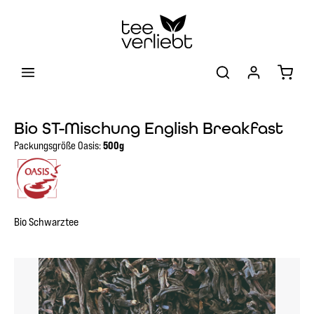
Zum Hauptinhalt springen
Warenk
Bio ST-Mischung English Breakfast
Packungsgröße Oasis:
500g
Bio Schwarztee
Bildergalerie überspringen