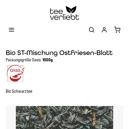
Zum Hauptinhalt springen
Warenk
Bio ST-Mischung Ostfriesen-Blatt
Packungsgröße Oasis:
1000g
Bio Schwarztee
Bildergalerie überspringen