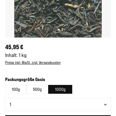
Regulärer Preis:
45,95 €
Inhalt:
1 kg
Preise inkl. MwSt. zzgl. Versandkosten
auswählen
Packungsgröße Oasis
100g
500g
1000g
Produkt Anzahl: Gib den gewünschten Wert ein oder benutze 