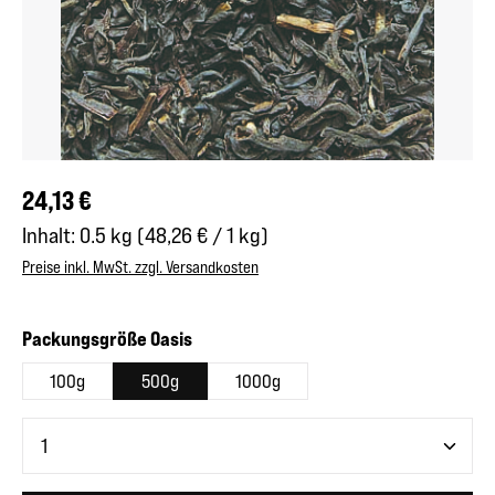
Regulärer Preis:
24,13 €
Inhalt:
0.5 kg
(48,26 € / 1 kg)
Preise inkl. MwSt. zzgl. Versandkosten
auswählen
Packungsgröße Oasis
100g
500g
1000g
Produkt Anzahl: Gib den gewünschten Wert ein oder benutze 