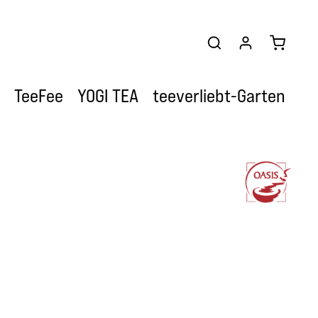
Warenkor
TeeFee
YOGI TEA
teeverliebt-Garten