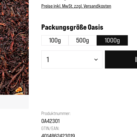
Preise inkl. MwSt. zzgl. Versandkosten
auswählen
Packungsgröße Oasis
100g
500g
1000g
Produkt Anzahl: Gib den gewünscht
Produktnummer:
OA42301
GTIN/EAN:
4014862423019