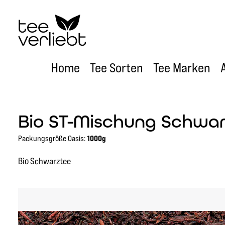
um Hauptinhalt springen
Zur Hauptnavigation springen
Home
Tee Sorten
Tee Marken
Bio ST-Mischung Schwar
Packungsgröße Oasis:
1000g
Bio Schwarztee
Bildergalerie überspringen