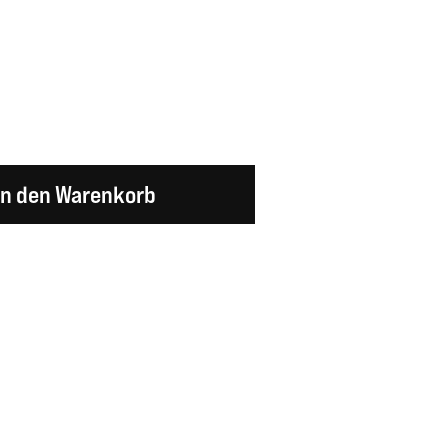
en Wert ein oder benutze die Schaltflächen um d
In den Warenkorb