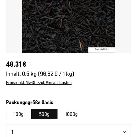
Regulärer Preis:
48,31 €
Inhalt:
0.5 kg
(96,62 € / 1 kg)
Preise inkl. MwSt. zzgl. Versandkosten
auswählen
Packungsgröße Oasis
100g
500g
1000g
Produkt Anzahl: Gib den gewünschten Wert ein oder benutze 