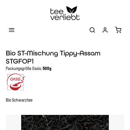
Zum Hauptinhalt springen
Warenk
Bio ST-Mischung Tippy-Assam
STGFOP1
Packungsgröße Oasis:
500g
Bio Schwarztee
Bildergalerie überspringen