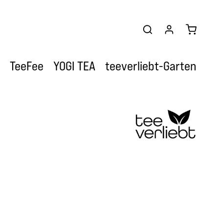
Warenkor
TeeFee
YOGI TEA
teeverliebt-Garten