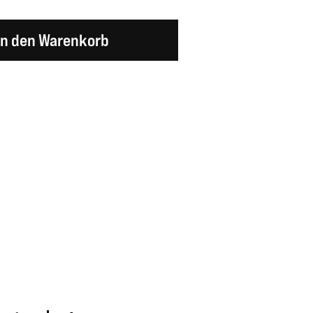
en Wert ein oder benutze die Schaltflächen um d
In den Warenkorb