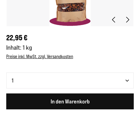
Regulärer Preis:
22,95 €
Inhalt:
1 kg
Preise inkl. MwSt. zzgl. Versandkosten
Produkt Anzahl: Gib den gewünschten Wert ein oder benutze 
In den Warenkorb