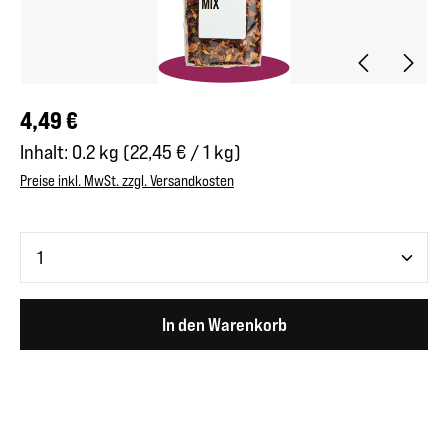
Regulärer Preis:
4,49 €
Inhalt:
0.2 kg
(22,45 € / 1 kg)
Preise inkl. MwSt. zzgl. Versandkosten
Produkt Anzahl: Gib den gewünschten Wert ein oder benutze 
In den Warenkorb