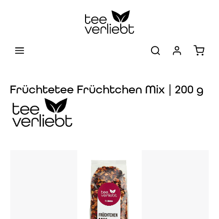
Zum Hauptinhalt springen
Warenk
Früchtetee Früchtchen Mix | 200 g
Bildergalerie überspringen