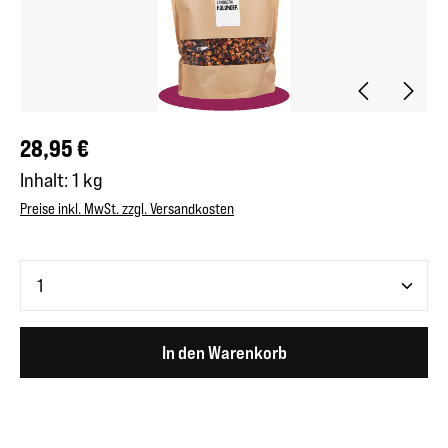
Regulärer Preis:
28,95 €
Inhalt:
1 kg
Preise inkl. MwSt. zzgl. Versandkosten
Produkt Anzahl: Gib den gewünschten Wert ein oder benutze 
In den Warenkorb