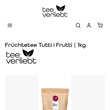
Zum Hauptinhalt springen
Warenk
Früchtetee Tutti i Frutti | 1kg
Bildergalerie überspringen