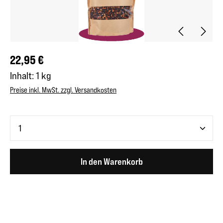
Regulärer Preis:
22,95 €
Inhalt:
1 kg
Preise inkl. MwSt. zzgl. Versandkosten
Produkt Anzahl: Gib den gewünschten Wert ein oder benutze 
In den Warenkorb