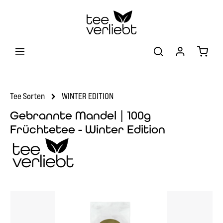
Zum Hauptinhalt springen
Warenk
Tee Sorten
WINTER EDITION
Gebrannte Mandel | 100g
Früchtetee - Winter Edition
Bildergalerie überspringen