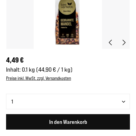
Regulärer Preis:
4,49 €
Inhalt:
0.1 kg
(44,90 € / 1 kg)
Preise inkl. MwSt. zzgl. Versandkosten
Produkt Anzahl: Gib den gewünschten Wert ein oder benutze 
In den Warenkorb