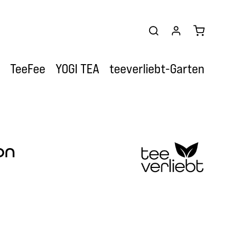
Warenkor
TeeFee
YOGI TEA
teeverliebt-Garten
on