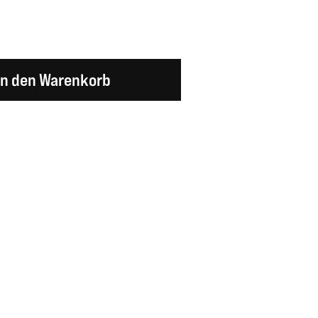
en Wert ein oder benutze die Schaltflächen um d
In den Warenkorb