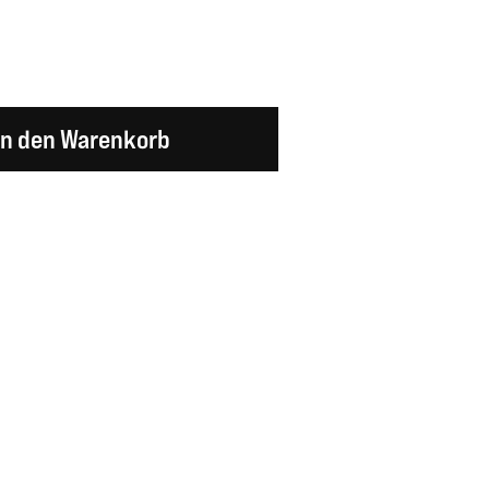
en Wert ein oder benutze die Schaltflächen um d
In den Warenkorb