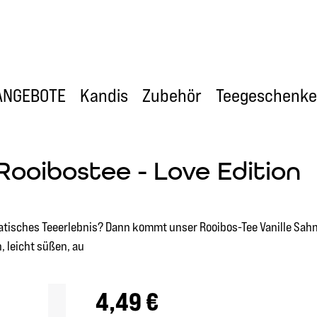
ANGEBOTE
Kandis
Zubehör
Teegeschenke
 Rooibostee - Love Edition
atisches Teeerlebnis? Dann kommt unser Rooibos-Tee Vanille Sahn
, leicht süßen, au
Regulärer Preis:
4,49 €