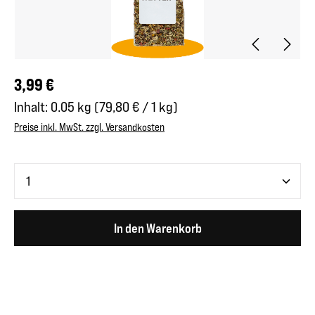
Regulärer Preis:
3,99 €
Inhalt:
0.05 kg
(79,80 € / 1 kg)
Preise inkl. MwSt. zzgl. Versandkosten
Produkt Anzahl: Gib den gewünschten Wert ein oder benutze 
In den Warenkorb