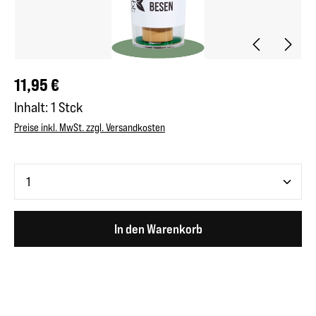
Regulärer Preis:
11,95 €
Inhalt:
1 Stck
Preise inkl. MwSt. zzgl. Versandkosten
Produkt Anzahl: Gib den gewünschten Wert ein oder benutze 
In den Warenkorb