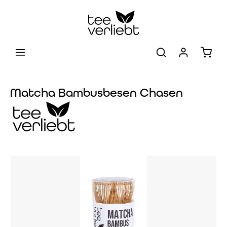
Zum Hauptinhalt springen
Warenk
Matcha Bambusbesen Chasen
Bildergalerie überspringen