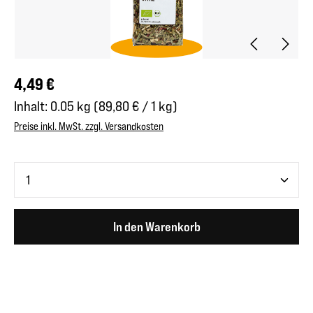
Regulärer Preis:
4,49 €
Inhalt:
0.05 kg
(89,80 € / 1 kg)
Preise inkl. MwSt. zzgl. Versandkosten
Produkt Anzahl: Gib den gewünschten Wert ein oder benutze 
In den Warenkorb