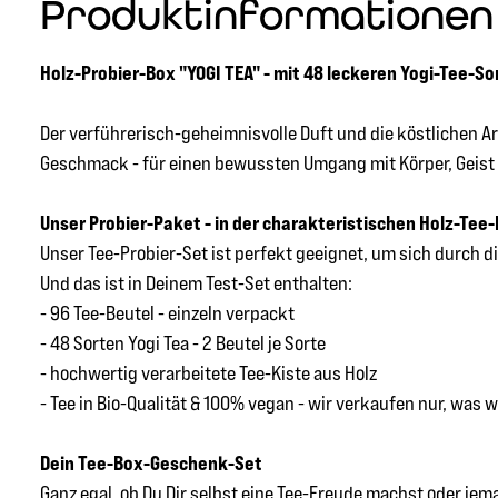
Produktinformationen 
Holz-Probier-Box "YOGI TEA" - mit 48 leckeren Yogi-Tee-So
Der verführerisch-geheimnisvolle Duft und die köstlichen 
Geschmack - für einen bewussten Umgang mit Körper, Geist 
Unser Probier-Paket - in der charakteristischen Holz-Tee-
Unser Tee-Probier-Set ist perfekt geeignet, um sich durch d
Und das ist in Deinem Test-Set enthalten:
- 96 Tee-Beutel - einzeln verpackt
- 48 Sorten Yogi Tea - 2 Beutel je Sorte
- hochwertig verarbeitete Tee-Kiste aus Holz
- Tee in Bio-Qualität & 100% vegan - wir verkaufen nur, was 
Dein Tee-Box-Geschenk-Set
Ganz egal, ob Du Dir selbst eine Tee-Freude machst oder jem