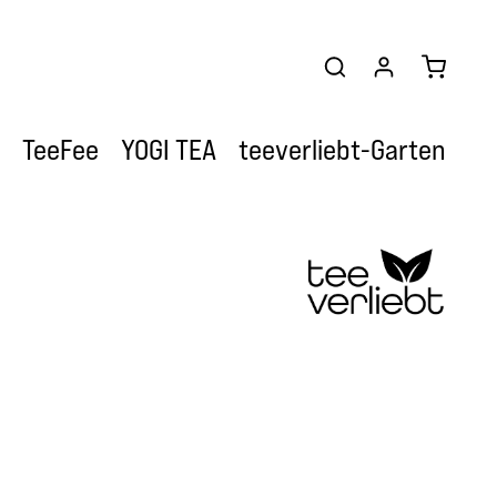
Warenkor
TeeFee
YOGI TEA
teeverliebt-Garten