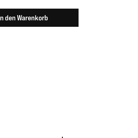
en Wert ein oder benutze die Schaltflächen um d
In den Warenkorb