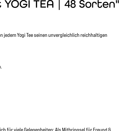
 YOGI TEA | 48 Sorten"
 jedem Yogi Tee seinen unvergleichlich reichhaltigen
n.
h für viele Gelegenheiten: Als Mitbringsel für Freund &