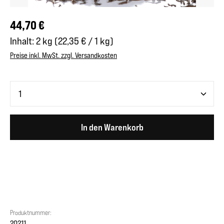
Regulärer Preis:
44,70 €
Inhalt:
2 kg
(22,35 € / 1 kg)
Preise inkl. MwSt. zzgl. Versandkosten
Produkt Anzahl: Gib den gewünschten Wert ein oder benutze 
In den Warenkorb
Produktnummer:
20211