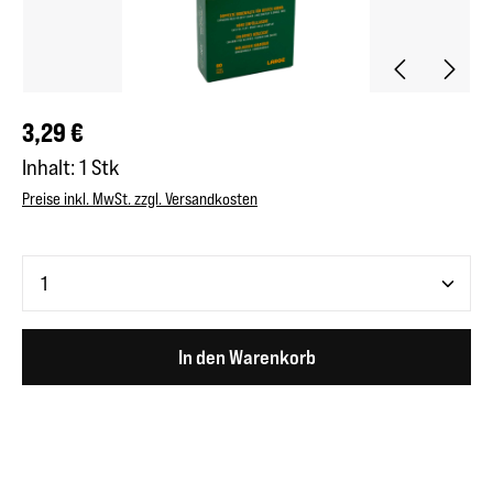
Regulärer Preis:
3,29 €
Inhalt:
1 Stk
Preise inkl. MwSt. zzgl. Versandkosten
Produkt Anzahl: Gib den gewünschten Wert ein oder benutze 
In den Warenkorb