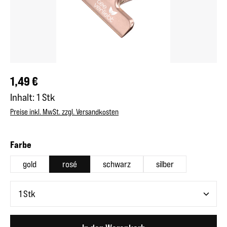
Regulärer Preis:
1,49 €
Inhalt:
1 Stk
Preise inkl. MwSt. zzgl. Versandkosten
auswählen
Farbe
gold
rosé
schwarz
silber
Produkt Anzahl: Gib den gewünschten Wert ein oder benutze 