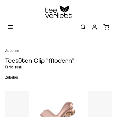
Zum Hauptinhalt springen
Warenk
Zubehör
Teetüten Clip "Modern"
Farbe:
rosé
Zubehör
Bildergalerie überspringen