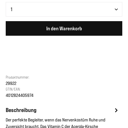
Produkt Anzahl: Gib den gewünschten Wert ein oder benutze 
In den Warenkorb
Produktnummer:
29922
GTIN/EAN:
4012824405974
Beschreibung
Der perfekte Begleiter, wenn das Nervenkostüm Ruhe und
Zuversicht braucht. Das Vitamin C der Acerola-Kirsche