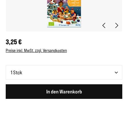
Regulärer Preis:
3,25 €
Preise inkl. MwSt. zzgl. Versandkosten
Produkt Anzahl: Gib den gewünschten Wert ein oder benutze 
In den Warenkorb